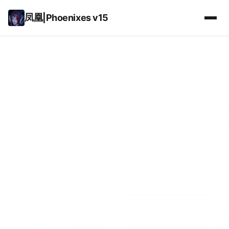
凤凰|Phoenixes v15