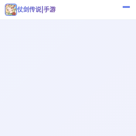
仗剑传说|手游